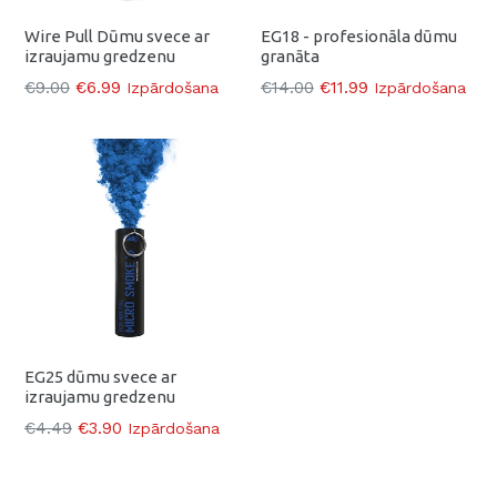
Wire Pull Dūmu svece ar
EG18 - profesionāla dūmu
izraujamu gredzenu
granāta
Parasti
Parasti
€9.00
€6.99
€14.00
€11.99
Izpārdošana
Izpārdošana
EG25 dūmu svece ar
izraujamu gredzenu
Parasti
€4.49
€3.90
Izpārdošana