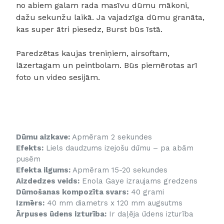
no abiem galam rada masīvu dūmu mākoni,
dažu sekunžu laikā. Ja vajadzīga dūmu granāta,
kas super ātri piesedz, Burst būs īstā.
Paredzētas kaujas treniņiem, airsoftam,
lāzertagam un peintbolam. Būs piemērotas arī
foto un video sesijām.
Dūmu aizkave:
Apmēram 2 sekundes
Efekts:
Liels daudzums izejošu dūmu – pa abām
pusēm
Efekta ilgums:
Apmēram 15-20 sekundes
Aizdedzes veids:
Enola Gaye izraujams gredzens
Dūmošanas kompozīta svars:
40 grami
Izmērs:
40 mm diametrs x 120 mm augsutms
Ārpuses ūdens izturība:
Ir daļēja ūdens izturība