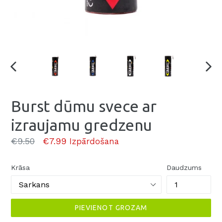
Burst dūmu svece ar
izraujamu gredzenu
Parasti
€9.50
€7.99
Izpārdošana
Krāsa
Daudzums
PIEVIENOT GROZAM