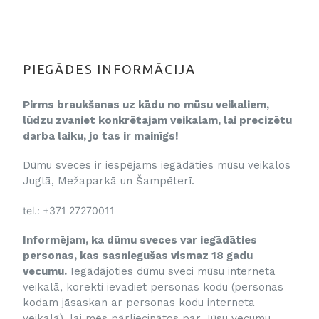
PIEGĀDES INFORMĀCIJA
Pirms braukšanas uz kādu no mūsu veikaliem,
lūdzu zvaniet konkrētajam veikalam, lai precizētu
darba laiku, jo tas ir mainīgs!
Dūmu sveces ir iespējams iegādāties mūsu veikalos
Juglā, Mežaparkā un Šampēterī.
tel.: +371 27270011
Informējam, ka dūmu sveces var iegādāties
personas, kas sasniegušas vismaz 18 gadu
vecumu.
Iegādājoties dūmu sveci mūsu interneta
veikalā, korekti ievadiet personas kodu (personas
kodam jāsaskan ar personas kodu interneta
veikalā), lai mēs pārliecinātos par Jūsu vecumu.