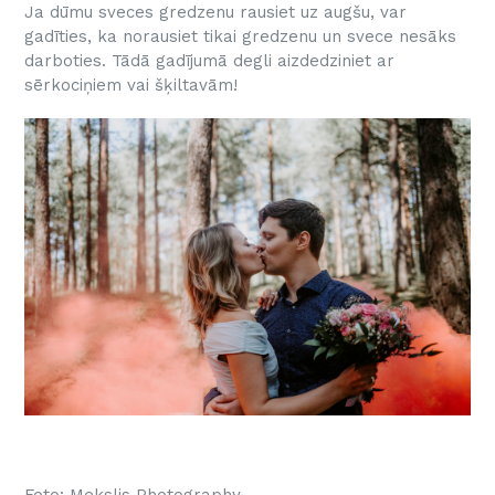
Ja dūmu sveces gredzenu rausiet uz augšu, var
gadīties, ka norausiet tikai gredzenu un svece nesāks
darboties. Tādā gadījumā degli aizdedziniet ar
sērkociņiem vai šķiltavām!