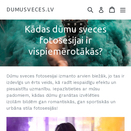
DUMUSVECES.LV
Kādas dūmu sveces
fotosesijai ir
vispiemērotākās?
Dūmu sveces fotosesijai izmanto arvien biežāk, jo tas ir
izdevīgs un ērts veids, kā radīt iespaidīgu efektu un
piesaistītu uzmanību. Iepazīstieties ar mūsu
padomiem, kādas dūmu granātas izvēlēties
izcilām bildēm gan romantiskās, gan sportiskās un
urbāna stila fotosesijās!