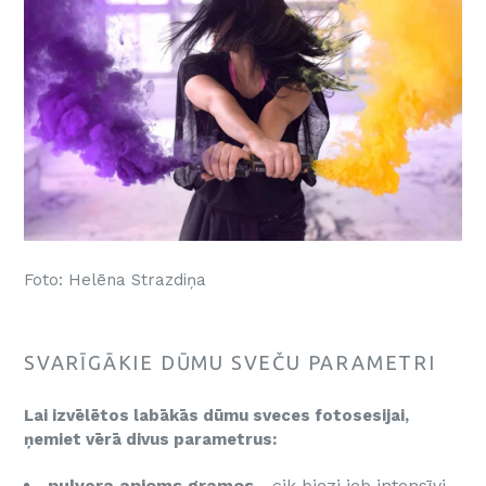
Foto: Helēna Strazdiņa
SVARĪGĀKIE DŪMU SVEČU PARAMETRI
Lai izvēlētos labākās dūmu sveces fotosesijai,
ņemiet vērā divus parametrus:
pulvera apjoms gramos
- cik biezi jeb intensīvi