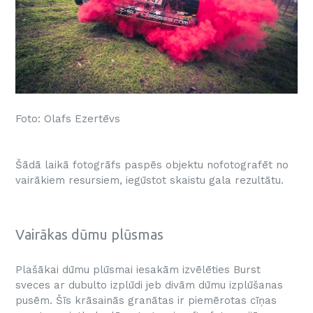
Foto: Olafs Ezertēvs
Šādā laikā fotogrāfs paspēs objektu nofotografēt no
vairākiem resursiem, iegūstot skaistu gala rezultātu.
Vairākas dūmu plūsmas
Plašākai dūmu plūsmai iesakām izvēlēties Burst
sveces ar dubulto izplūdi jeb divām dūmu izplūšanas
pusēm. Šīs krāsainās granātas ir piemērotas cīņas