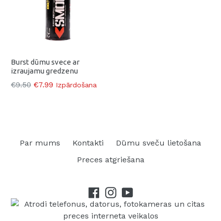
Burst dūmu svece ar
izraujamu gredzenu
Parasti
€9.50
€7.99
Izpārdošana
Par mums
Kontakti
Dūmu sveču lietošana
Preces atgriešana
Facebook
Instagram
YouTube