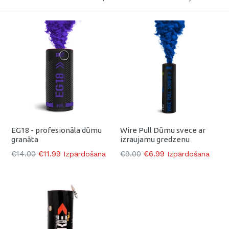
EG18 - profesionāla dūmu
Wire Pull Dūmu svece ar
granāta
izraujamu gredzenu
Parasti
Parasti
€14.00
€11.99
€9.00
€6.99
Izpārdošana
Izpārdošana