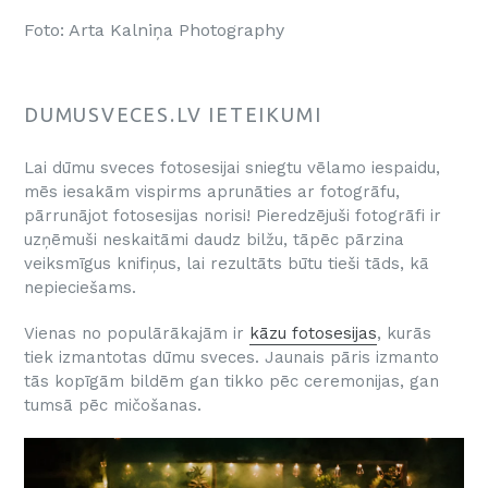
Foto: Arta Kalniņa Photography
DUMUSVECES.LV IETEIKUMI
Lai dūmu sveces fotosesijai sniegtu vēlamo iespaidu,
mēs iesakām vispirms aprunāties ar fotogrāfu,
pārrunājot fotosesijas norisi! Pieredzējuši fotogrāfi ir
uzņēmuši neskaitāmi daudz bilžu, tāpēc pārzina
veiksmīgus knifiņus, lai rezultāts būtu tieši tāds, kā
nepieciešams.
Vienas no populārākajām ir
kāzu fotosesijas
, kurās
tiek izmantotas dūmu sveces. Jaunais pāris izmanto
tās kopīgām bildēm gan tikko pēc ceremonijas, gan
tumsā pēc mičošanas.