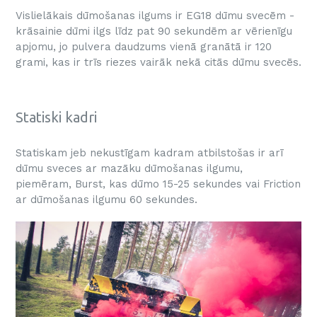
Vislielākais dūmošanas ilgums ir EG18 dūmu svecēm -
krāsainie dūmi ilgs līdz pat 90 sekundēm ar vērienīgu
apjomu, jo pulvera daudzums vienā granātā ir 120
grami, kas ir trīs riezes vairāk nekā citās dūmu svecēs.
Statiski kadri
Statiskam jeb nekustīgam kadram atbilstošas ir arī
dūmu sveces ar mazāku dūmošanas ilgumu,
piemēram, Burst, kas dūmo 15-25 sekundes vai Friction
ar dūmošanas ilgumu 60 sekundes.