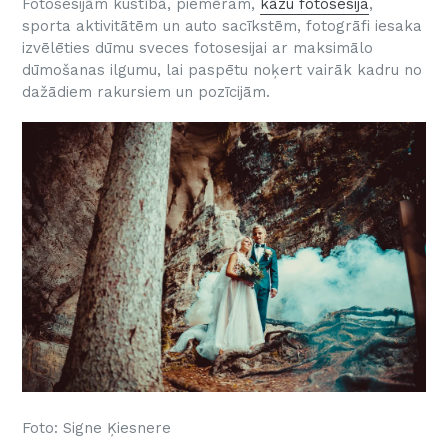
Fotosesijām kustībā, piemēram,
kāzu fotosesija
,
sporta aktivitātēm un auto sacīkstēm, fotogrāfi iesaka
izvēlēties dūmu sveces fotosesijai ar maksimālo
dūmošanas ilgumu, lai paspētu noķert vairāk kadru no
dažādiem rakursiem un pozīcijām.
Foto: Signe Ķiesnere