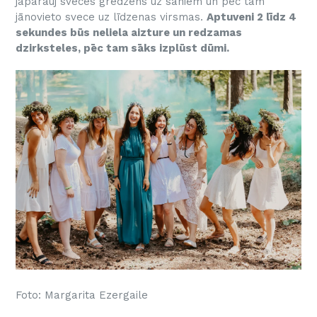
jāparauj sveces gredzens uz sāniem un pēc tam
jānovieto svece uz līdzenas virsmas.
Aptuveni 2 līdz 4
sekundes būs neliela aizture un redzamas
dzirksteles, pēc tam sāks izplūst dūmi.
Foto: Margarita Ezergaile