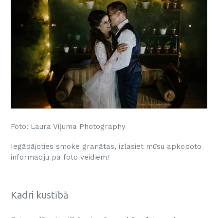
Foto:
Laura Viļuma Photography
Iegādājoties smoke granātas, izlasiet mūsu apkopoto
informāciju pa foto veidiem!
Kadri kustībā