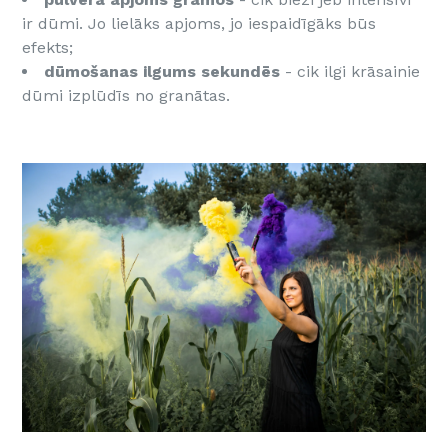
ir dūmi. Jo lielāks apjoms, jo iespaidīgāks būs
efekts;
dūmošanas ilgums sekundēs
- cik ilgi krāsainie
dūmi izplūdīs no granātas.