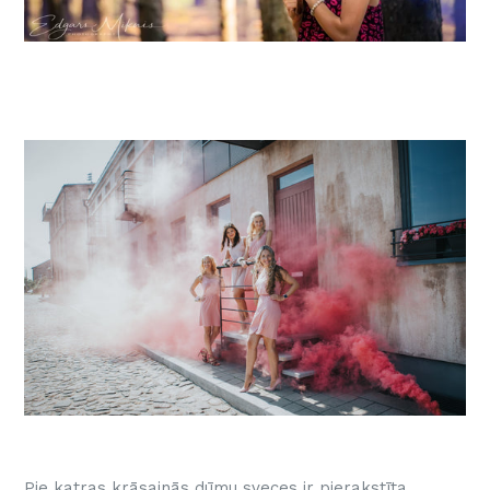
Pie katras krāsainās dūmu sveces ir pierakstīta