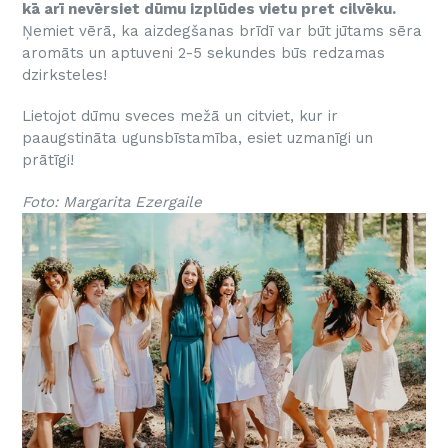
kā arī nevērsiet dūmu izplūdes vietu pret cilvēku.
Ņemiet vērā, ka aizdegšanas brīdī var būt jūtams sēra
aromāts un aptuveni 2-5 sekundes būs redzamas
dzirksteles!
Lietojot dūmu sveces mežā un citviet, kur ir
paaugstināta ugunsbīstamība, esiet uzmanīgi un
prātīgi!
Foto: Margarita Ezergaile