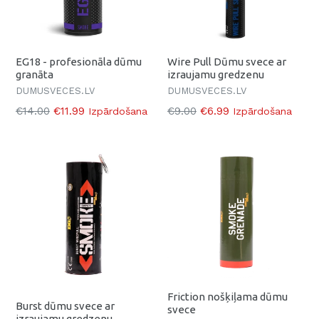
EG18 - profesionāla dūmu
Wire Pull Dūmu svece ar
granāta
izraujamu gredzenu
DUMUSVECES.LV
DUMUSVECES.LV
Parasti
Parasti
€14.00
€11.99
€9.00
€6.99
Izpārdošana
Izpārdošana
Friction nošķiļama dūmu
Burst dūmu svece ar
svece
izraujamu gredzenu