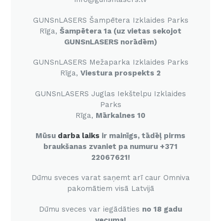
GUNSnLASERS Šampētera Izklaides Parks
Rīga,
Šampētera 1a (uz vietas sekojot
GUNSnLASERS norādēm)
GUNSnLASERS Mežaparka Izklaides Parks
Rīga,
Viestura prospekts 2
GUNSnLASERS Juglas Iekštelpu Izklaides
Parks
Rīga,
Mārkalnes 10
Mūsu
darba laiks
ir mainīgs, tādēļ pirms
braukšanas zvaniet pa numuru +371
22067621!
Dūmu sveces varat saņemt arī caur Omniva
pakomātiem visā Latvijā
Dūmu sveces var iegādāties
no 18 gadu
vecuma!