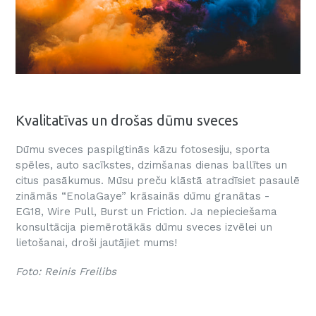
Kvalitatīvas un drošas dūmu sveces
Dūmu sveces paspilgtinās kāzu fotosesiju, sporta
spēles, auto sacīkstes, dzimšanas dienas ballītes un
citus pasākumus. Mūsu preču klāstā atradīsiet pasaulē
zināmās “EnolaGaye” krāsainās dūmu granātas -
EG18, Wire Pull, Burst un Friction. Ja nepieciešama
konsultācija piemērotākās dūmu sveces izvēlei un
lietošanai, droši jautājiet mums!
Foto: Reinis Freilibs