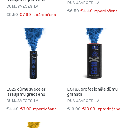
DUMUSVECES.LV
DUMUSVECES.LV
Parasti
€6.50
€4.49
Izpārdošana
Parasti
€9.50
€7.99
Izpārdošana
EG25 dūmu svece ar
EG18X profesionāla dūmu
izraujamu gredzenu
granāta
DUMUSVECES.LV
DUMUSVECES.LV
Parasti
Parasti
€4.49
€3.90
€19.90
€13.99
Izpārdošana
Izpārdošana