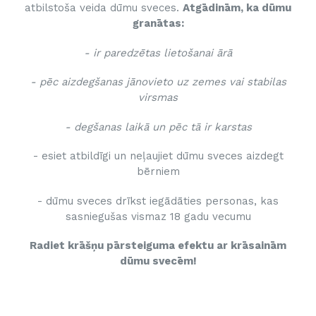
atbilstoša veida dūmu sveces.
Atgādinām, ka dūmu
granātas:
- ir paredzētas lietošanai ārā
- pēc aizdegšanas jānovieto uz zemes vai stabilas
virsmas
- degšanas laikā un pēc tā ir karstas
- esiet atbildīgi un neļaujiet dūmu sveces aizdegt
bērniem
- dūmu sveces drīkst iegādāties personas, kas
sasniegušas vismaz 18 gadu vecumu
Radiet krāšņu pārsteiguma efektu ar krāsainām
dūmu svecēm!