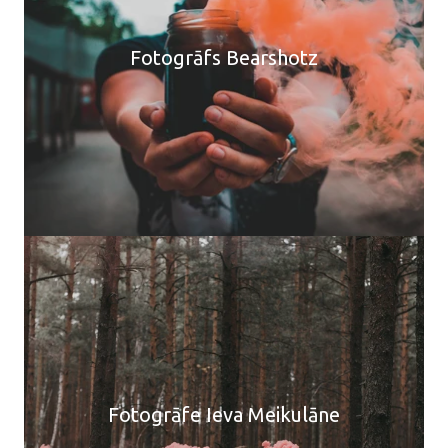
Fotogrāfs Bearshotz
Fotogrāfe Ieva Meikulāne