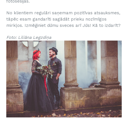
fotosesijās.
No klientiem regulāri saņemam pozitīvas atsauksmes,
tāpēc esam gandarīti sagādāt prieku nozīmīgos
mirkļos. Izmēģiniet dūmu sveces arī Jūs! Kā to izdarīt?
Foto: Liliāna Legzdiņa