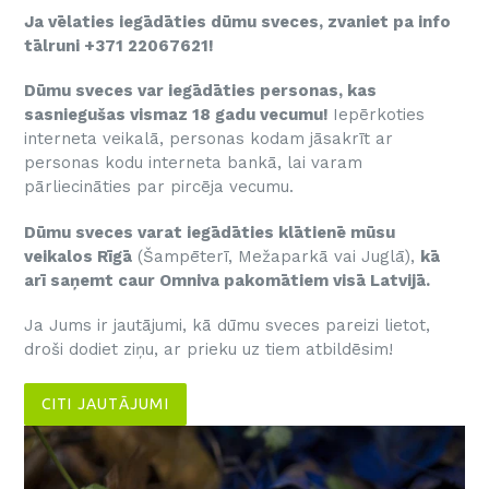
Ja vēlaties iegādāties dūmu sveces, zvaniet pa info
tālruni +371 22067621!
Dūmu sveces var iegādāties personas, kas
sasniegušas vismaz 18 gadu vecumu!
Iepērkoties
interneta veikalā, personas kodam jāsakrīt ar
personas kodu interneta bankā, lai varam
pārliecināties par pircēja vecumu.
Dūmu sveces varat iegādāties klātienē mūsu
veikalos Rīgā
(Šampēterī, Mežaparkā vai Juglā),
kā
arī saņemt caur Omniva pakomātiem visā Latvijā.
Ja Jums ir jautājumi, kā dūmu sveces pareizi lietot,
droši dodiet ziņu, ar prieku uz tiem atbildēsim!
CITI JAUTĀJUMI