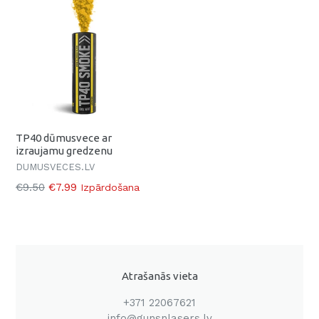
TP40 dūmusvece ar
izraujamu gredzenu
DUMUSVECES.LV
Parasti
€9.50
€7.99
Izpārdošana
Atrašanās vieta
+371 22067621
info@gunsnlasers.lv