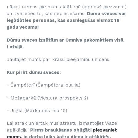
nāciet ciemos pie mums klātienē (iepriekš piezvanot)
un izvēlieties to, kas nepieciešams!
Dūmu sveces var
iegādāties personas, kas sasniegušas vismaz 18
gadu vecumu!
Dūmu sveces izsūtām ar Omniva pakomātiem visā
Latvijā.
Jautājiet mums par krāsu pieejamību un cenu!
Kur pirkt dūmu sveces:
- Šampēterī (Šampētera iela 1a)
- Mežaparkā (Viestura prospekts 2)
- Juglā (Mārkalnes iela 10)
Lai ātrāk un ērtāk mūs atrastu, izmantojiet Waze
aplikāciju!
Pirms braukšanas obligāti
piezvaniet
mums
, jo darba laiks katru dienu ir atšķirīgs.