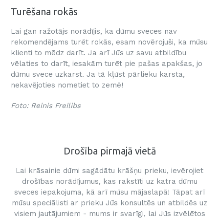
Turēšana rokās
Lai gan ražotājs norādījis, ka dūmu sveces nav
rekomendējams turēt rokās, esam novērojuši, ka mūsu
klienti to mēdz darīt. Ja arī Jūs uz savu atbildību
vēlaties to darīt, iesakām turēt pie pašas apakšas, jo
dūmu svece uzkarst. Ja tā kļūst pārlieku karsta,
nekavējoties nometiet to zemē!
Foto: Reinis Freilibs
Drošība pirmajā vietā
Lai krāsainie dūmi sagādātu krāšņu prieku, ievērojiet
drošības norādījumus, kas rakstīti uz katra dūmu
sveces iepakojuma, kā arī mūsu mājaslapā! Tāpat arī
mūsu speciālisti ar prieku Jūs konsultēs un atbildēs uz
visiem jautājumiem - mums ir svarīgi, lai Jūs izvēlētos