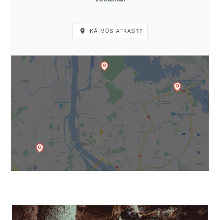
KĀ MŪS ATRAST?