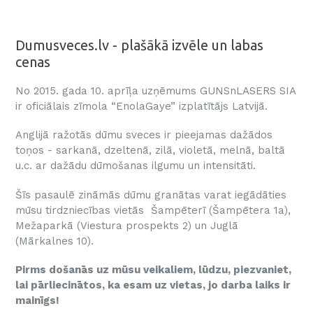
Dumusveces.lv - plašākā izvēle un labas
cenas
No 2015. gada 10. aprīļa uzņēmums GUNSnLASERS SIA
ir oficiālais zīmola “EnolaGaye” izplatītājs Latvijā.
Anglijā ražotās dūmu sveces ir pieejamas dažādos
toņos - sarkanā, dzeltenā, zilā, violetā, melnā, baltā
u.c. ar dažādu dūmošanas ilgumu un intensitāti.
Šīs pasaulē zināmās dūmu granātas varat iegādāties
mūsu tirdzniecības vietās Šampēterī (Šampētera 1a),
Mežaparkā (Viestura prospekts 2) un Juglā
(Mārkalnes 10).
Pirms došanās uz mūsu veikaliem, lūdzu, piezvaniet,
lai pārliecinātos, ka esam uz vietas, jo darba laiks ir
mainīgs!