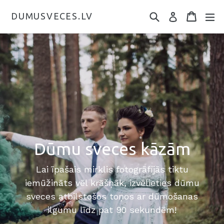
DUMUSVECES.LV
Dūmu sveces kāzām
Lai īpašais mirklis fotogrāfijās tiktu
iemūžināts vēl krāšņāk, izvēlieties dūmu
sveces atbilstošos toņos ar dūmošanas
ilgumu līdz pat 90 sekundēm!