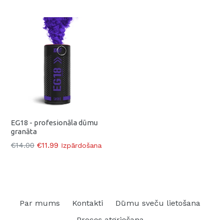
EG18 - profesionāla dūmu
granāta
Parasti
€14.00
€11.99
Izpārdošana
Par mums
Kontakti
Dūmu sveču lietošana
Preces atgriešana