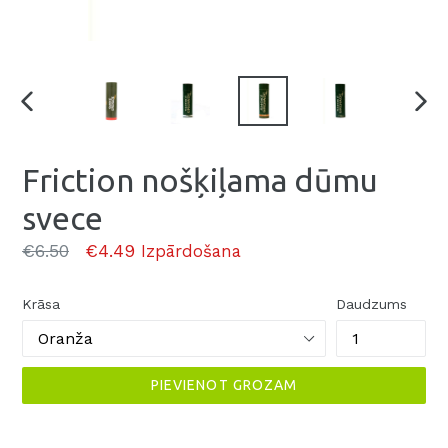
Friction nošķiļama dūmu
svece
Parasti
€6.50
€4.49
Izpārdošana
Krāsa
Daudzums
PIEVIENOT GROZAM