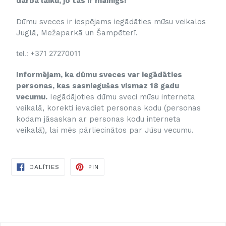
darba laiku, jo tas ir mainīgs!
Dūmu sveces ir iespējams iegādāties mūsu veikalos
Juglā, Mežaparkā un Šampēterī.
tel.: +371 27270011
Informējam, ka dūmu sveces var iegādāties
personas, kas sasniegušas vismaz 18 gadu
vecumu.
Iegādājoties dūmu sveci mūsu interneta
veikalā, korekti ievadiet personas kodu (personas
kodam jāsaskan ar personas kodu interneta
veikalā), lai mēs pārliecinātos par Jūsu vecumu.
DALĪTIES
DALĪTIES
PIN
FACEBOOK