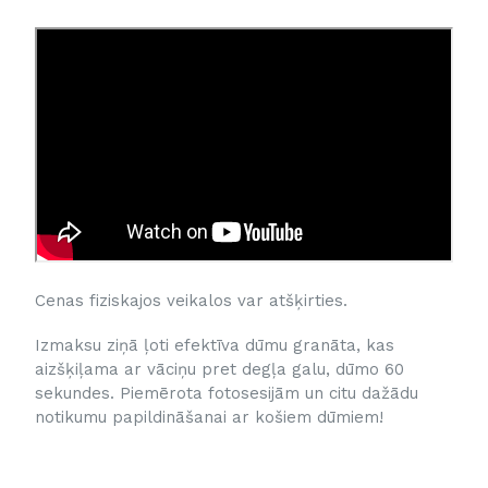
Cenas fiziskajos veikalos var atšķirties.
Izmaksu ziņā ļoti efektīva dūmu granāta, kas
aizšķiļama ar vāciņu pret degļa galu, dūmo 60
sekundes. Piemērota fotosesijām un citu dažādu
notikumu papildināšanai ar košiem dūmiem!