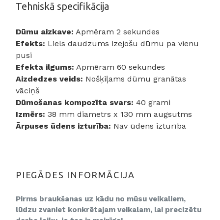
Tehniskā specifikācija
Dūmu aizkave:
Apmēram 2 sekundes
Efekts:
Liels daudzums izejošu dūmu pa vienu
pusi
Efekta ilgums:
Apmēram 60 sekundes
Aizdedzes veids:
Nošķiļams dūmu granātas
vāciņš
Dūmošanas kompozīta svars:
40 grami
Izmērs:
38 mm diametrs x 130 mm augsutms
Ārpuses ūdens izturība:
Nav ūdens izturība
PIEGĀDES INFORMĀCIJA
Pirms braukšanas uz kādu no mūsu veikaliem,
lūdzu zvaniet konkrētajam veikalam, lai precizētu