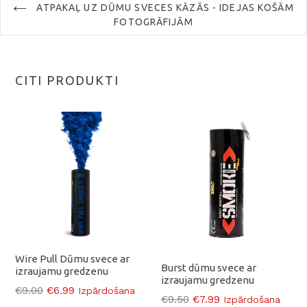
ATPAKAĻ UZ DŪMU SVECES KĀZĀS - IDEJAS KOŠĀM
FOTOGRĀFIJĀM
CITI PRODUKTI
Wire Pull Dūmu svece ar
Burst dūmu svece ar
izraujamu gredzenu
izraujamu gredzenu
Parasti
€9.00
€6.99
Izpārdošana
Parasti
€9.50
€7.99
Izpārdošana