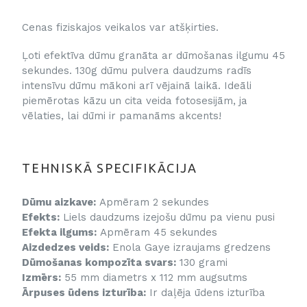
Cenas fiziskajos veikalos var atšķirties.
Ļoti efektīva dūmu granāta ar dūmošanas ilgumu 45
sekundes. 130g dūmu pulvera daudzums radīs
intensīvu dūmu mākoni arī vējainā laikā. Ideāli
piemērotas kāzu un cita veida fotosesijām, ja
vēlaties, lai dūmi ir pamanāms akcents!
TEHNISKĀ SPECIFIKĀCIJA
Dūmu aizkave:
Apmēram 2 sekundes
Efekts:
Liels daudzums izejošu dūmu pa vienu pusi
Efekta ilgums:
Apmēram 45 sekundes
Aizdedzes veids:
Enola Gaye izraujams gredzens
Dūmošanas kompozīta svars:
130 grami
Izmērs:
55 mm diametrs x 112 mm augsutms
Ārpuses ūdens izturība:
Ir daļēja ūdens izturība