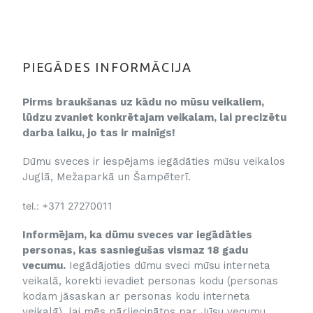
PIEGĀDES INFORMĀCIJA
Pirms braukšanas uz kādu no mūsu veikaliem,
lūdzu zvaniet konkrētajam veikalam, lai precizētu
darba laiku, jo tas ir mainīgs!
Dūmu sveces ir iespējams iegādāties mūsu veikalos
Juglā, Mežaparkā un Šampēterī.
tel.: +371 27270011
Informējam, ka dūmu sveces var iegādāties
personas, kas sasniegušas vismaz 18 gadu
vecumu.
Iegādājoties dūmu sveci mūsu interneta
veikalā, korekti ievadiet personas kodu (personas
kodam jāsaskan ar personas kodu interneta
veikalā), lai mēs pārliecinātos par Jūsu vecumu.