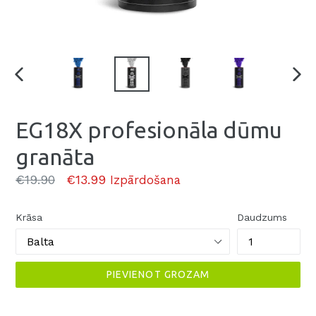
EG18X profesionāla dūmu
granāta
Parasti
€19.90
€13.99
Izpārdošana
Krāsa
Daudzums
PIEVIENOT GROZAM