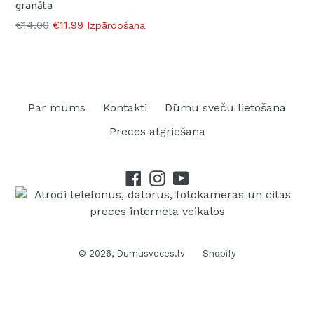
granāta
Parasti
€14.00
€11.99
Izpārdošana
Par mums
Kontakti
Dūmu sveču lietošana
Preces atgriešana
Facebook
Instagram
YouTube
© 2026,
Dumusveces.lv
Shopify