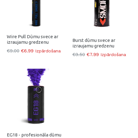
Wire Pull Dūmu svece ar
Burst dūmu svece ar
izraujamu gredzenu
izraujamu gredzenu
Parasti
€9.00
€6.99
Izpārdošana
Parasti
€9.50
€7.99
Izpārdošana
EG18 - profesionāla dūmu